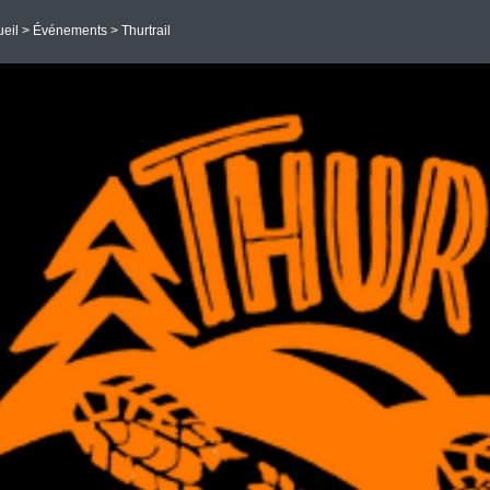
eil
>
Événements
> Thurtrail