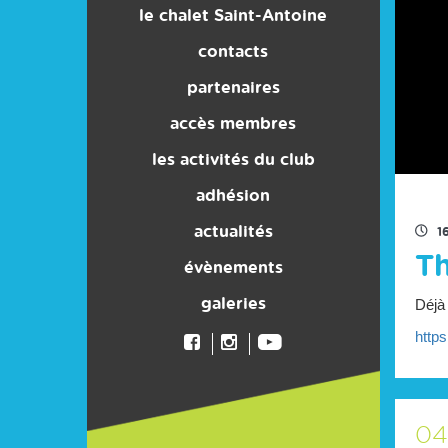
le chalet Saint-Antoine
webcams
réservation et tarifs
les pistes
contacts
tarifs pistes
partenaires
accès membres
les activités du club
ski-forme
adhésion
école de sport
actualités
1
Th
groupe 100% féminin
évènements
pôle compétion
galeries
Déjà 
https
04