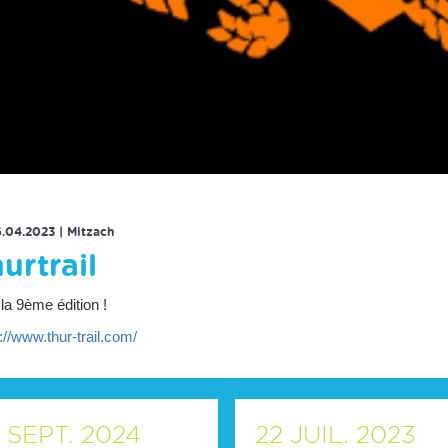
RETOUR À LA LISTE DES ÉVENEMENTS
6.04.2023
|
Mitzach
urtrail
la 9ème édition !
://www.thur-trail.com/
SEPT.
2024
22
JUIL.
2023